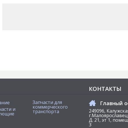
КОНТАКТЫ
Запчасти для
ание
Главный 
коммерческого
части и
249096, Калужска
транспорта
ующие
г.Малоярославец,
Д. 21, эт 1, пом
3