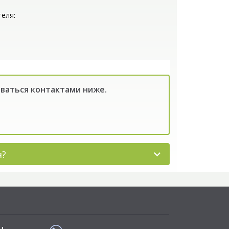
еля:
оваться контактами ниже.
я?